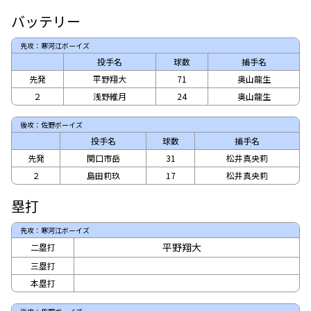
バッテリー
先攻：寒河江ボーイズ
投手名
球数
捕手名
先発
平野翔大
71
奥山龍生
２
浅野維月
24
奥山龍生
後攻：佐野ボーイズ
投手名
球数
捕手名
先発
関口市岳
31
松井真央莉
２
島田莉玖
17
松井真央莉
塁打
先攻：寒河江ボーイズ
平野翔大
二塁打
三塁打
本塁打