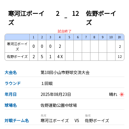
寒河江ボーイ
2
12
佐野ボーイ
ズ
ズ
試合終了
1
2
3
4
5
6
7
8
9
10
計
寒河江ボーイ
0
0
0
2
2
ズ
2
5
1
4
X
佐野ボーイズ
12
大会名
第10回小山市野球交流大会
ラウンド
１回戦
年月日
2025年08月23日
晴れ
球場名
佐野運動公園中球場
先攻
後攻
対戦チーム名
寒河江ボーイズ
佐野ボーイズ