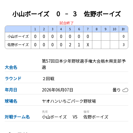
小山ボーイズ
0
3
佐野ボーイズ
試合終了
1
2
3
4
5
6
7
8
9
10
計
0
0
0
0
0
0
0
小山ボーイズ
0
0
0
0
0
2
1
X
佐野ボーイズ
3
第57回日本少年野球選手権大会栃木県支部予
大会名
選
ラウンド
２回戦
年月日
2026年06月07日
曇り
球場名
ヤオハンいちごパーク野球場
先攻
後攻
対戦チーム名
小山ボーイズ
佐野ボーイズ