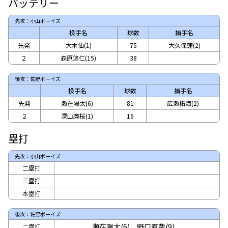
バッテリー
先攻：小山ボーイズ
投手名
球数
捕手名
先発
大木仙(1)
75
大久保蓮(2)
２
森原悠仁(15)
38
後攻：佐野ボーイズ
投手名
球数
捕手名
先発
瀬在陽太(6)
81
広瀬拓海(2)
２
深山廉桜(1)
16
塁打
先攻：小山ボーイズ
二塁打
三塁打
本塁打
後攻：佐野ボーイズ
瀬在陽太(6)
野口直哉(9)
二塁打