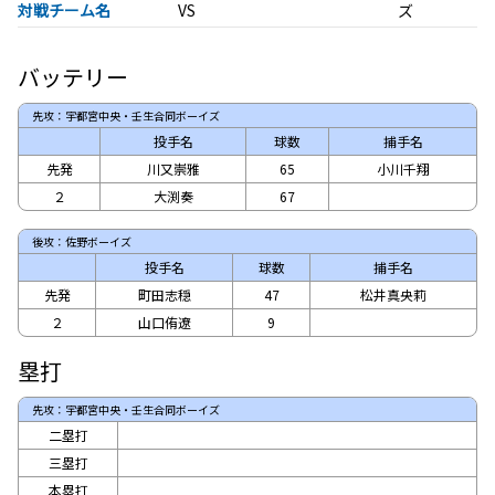
対戦チーム名
ズ
バッテリー
先攻：宇都宮中央・壬生合同ボーイズ
投手名
球数
捕手名
先発
川又崇雅
65
小川千翔
２
大渕奏
67
後攻：佐野ボーイズ
投手名
球数
捕手名
先発
町田志穏
47
松井真央莉
２
山口侑遼
9
塁打
先攻：宇都宮中央・壬生合同ボーイズ
二塁打
三塁打
本塁打