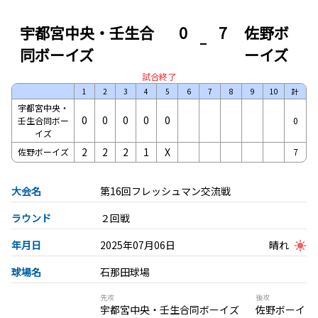
宇都宮中央・壬生合
0
7
佐野ボ
同ボーイズ
ーイズ
試合終了
1
2
3
4
5
6
7
8
9
10
計
宇都宮中央・
0
0
0
0
0
壬生合同ボー
0
イズ
2
2
2
1
X
佐野ボーイズ
7
大会名
第16回フレッシュマン交流戦
ラウンド
２回戦
年月日
2025年07月06日
晴れ
球場名
石那田球場
先攻
後攻
宇都宮中央・壬生合同ボーイズ
佐野ボーイ