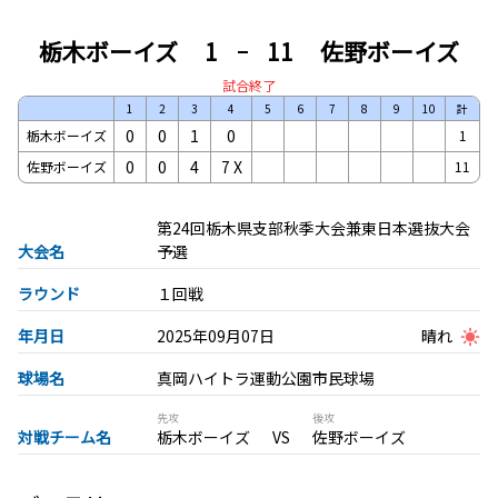
栃木ボーイズ
1
11
佐野ボーイズ
試合終了
1
2
3
4
5
6
7
8
9
10
計
0
0
1
0
栃木ボーイズ
1
0
0
4
7
X
佐野ボーイズ
11
第24回栃木県支部秋季大会兼東日本選抜大会
大会名
予選
ラウンド
１回戦
年月日
2025年09月07日
晴れ
球場名
真岡ハイトラ運動公園市民球場
先攻
後攻
対戦チーム名
栃木ボーイズ
佐野ボーイズ