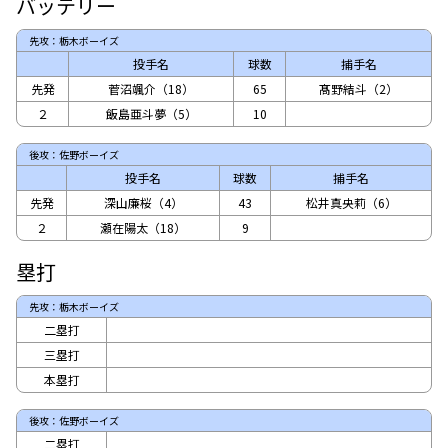
バッテリー
先攻：栃木ボーイズ
投手名
球数
捕手名
先発
菅沼颯介（18）
65
髙野結斗（2）
２
飯島亜斗夢（5）
10
後攻：佐野ボーイズ
投手名
球数
捕手名
先発
深山廉桜（4）
43
松井真央莉（6）
２
瀬在陽太（18）
9
塁打
先攻：栃木ボーイズ
二塁打
三塁打
本塁打
後攻：佐野ボーイズ
二塁打