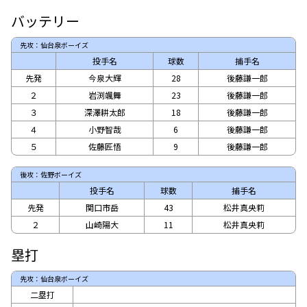
バッテリー
先攻：仙台泉ボーイズ
投手名
球数
捕手名
先発
今泉大輝
28
後藤謙一郎
２
岩渕颯舞
23
後藤謙一郎
３
深澤耕太郎
18
後藤謙一郎
４
小野智哉
6
後藤謙一郎
５
佐藤匠悟
9
後藤謙一郎
後攻：佐野ボーイズ
投手名
球数
捕手名
先発
関口市岳
43
松井真央莉
２
山崎陽大
11
松井真央莉
塁打
先攻：仙台泉ボーイズ
二塁打