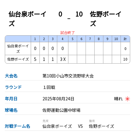
仙台泉ボーイ
0
10
佐野ボーイ
ズ
ズ
試合終了
1
2
3
4
5
6
7
8
9
10
計
仙台泉ボーイ
0
0
0
0
0
ズ
5
1
1
3
X
佐野ボーイズ
10
大会名
第10回小山市交流野球大会
ラウンド
１回戦
年月日
2025年08月24日
晴れ
球場名
佐野運動公園中球場
先攻
後攻
対戦チーム名
仙台泉ボーイズ
佐野ボーイズ