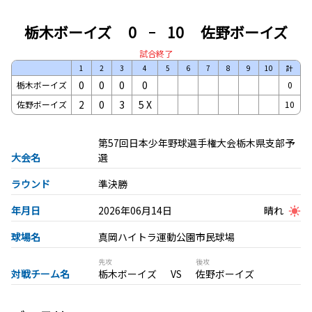
栃木ボーイズ
0
10
佐野ボーイズ
試合終了
1
2
3
4
5
6
7
8
9
10
計
0
0
0
0
栃木ボーイズ
0
2
0
3
5
X
佐野ボーイズ
10
第57回日本少年野球選手権大会栃木県支部予
大会名
選
ラウンド
準決勝
年月日
2026年06月14日
晴れ
球場名
真岡ハイトラ運動公園市民球場
先攻
後攻
対戦チーム名
栃木ボーイズ
佐野ボーイズ