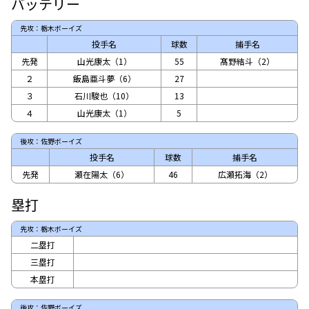
バッテリー
先攻：栃木ボーイズ
投手名
球数
捕手名
先発
山光康太（1）
55
髙野結斗（2）
２
飯島亜斗夢（6）
27
３
石川駿也（10）
13
４
山光康太（1）
5
後攻：佐野ボーイズ
投手名
球数
捕手名
先発
瀬在陽太（6）
46
広瀬拓海（2）
塁打
先攻：栃木ボーイズ
二塁打
三塁打
本塁打
後攻：佐野ボーイズ