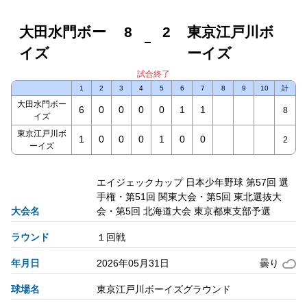
大田水門ボー
8
2
東京江戸川ボ
イズ
ーイズ
試合終了
1
2
3
4
5
6
7
8
9
10
計
大田水門ボー
6
0
0
0
0
1
1
8
イズ
東京江戸川ボ
1
0
0
0
1
0
0
2
ーイズ
エイジェックカップ 日本少年野球 第57回 選
手権・第51回 関東大会・第5回 東北選抜大
大会名
会・第5回 北海道大会 東京都東支部予選
ラウンド
１回戦
年月日
2026年05月31日
曇り
球場名
東京江戸川ボーイズグラウンド