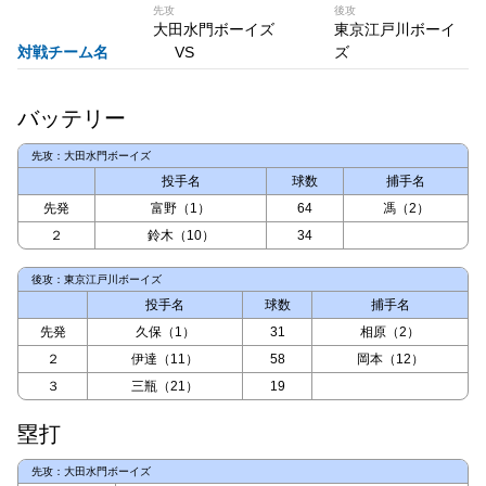
先攻
後攻
大田水門ボーイズ
東京江戸川ボーイ
対戦チーム名
ズ
バッテリー
先攻：大田水門ボーイズ
投手名
球数
捕手名
先発
富野（1）
64
馮（2）
２
鈴木（10）
34
後攻：東京江戸川ボーイズ
投手名
球数
捕手名
先発
久保（1）
31
相原（2）
２
伊達（11）
58
岡本（12）
３
三瓶（21）
19
塁打
先攻：大田水門ボーイズ