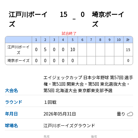
江戸川ボーイ
15
0
埼京ボーイ
ズ
ズ
試合終了
1
2
3
4
5
6
7
8
9
10
計
江戸川ボーイ
0
5
0
0
10
15
ズ
0
0
0
0
0
埼京ボーイズ
0
エイジェックカップ 日本少年野球 第57回 選手
権・第51回 関東大会・第5回 東北選抜大会・
大会名
第5回 北海道大会 東京都東支部予選
ラウンド
１回戦
年月日
2026年05月31日
曇り
球場名
江戸川ボーイズグラウンド
先攻
後攻