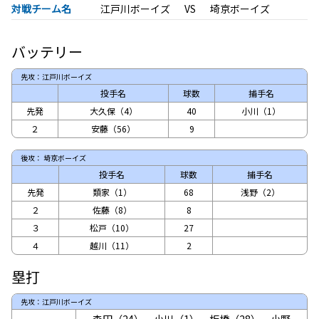
対戦チーム名
江戸川ボーイズ
埼京ボーイズ
バッテリー
先攻：江戸川ボーイズ
投手名
球数
捕手名
先発
大久保（4）
40
小川（1）
２
安藤（56）
9
後攻： 埼京ボーイズ
投手名
球数
捕手名
先発
類家（1）
68
浅野（2）
２
佐藤（8）
8
３
松戸（10）
27
４
越川（11）
2
塁打
先攻：江戸川ボーイズ