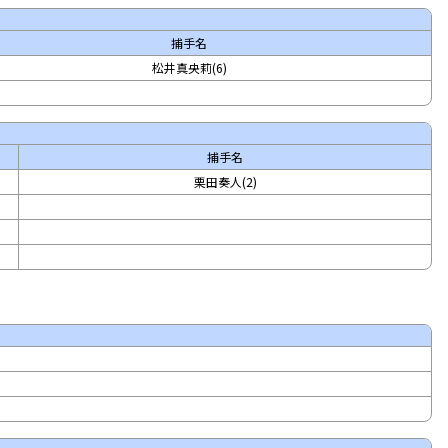
捕手名
松井真央莉(6)
捕手名
栗田奏人(2)