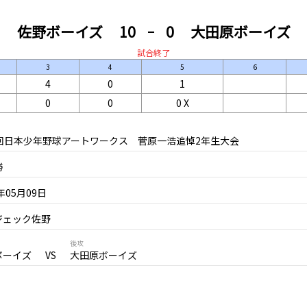
佐野ボーイズ
10
0
大田原ボーイズ
試合終了
3
4
5
6
4
0
1
0
0
0
X
4回日本少年野球アートワークス 菅原一浩追悼2年生大会
勝
6年05月09日
ジェック佐野
後攻
ボーイズ
大田原ボーイズ