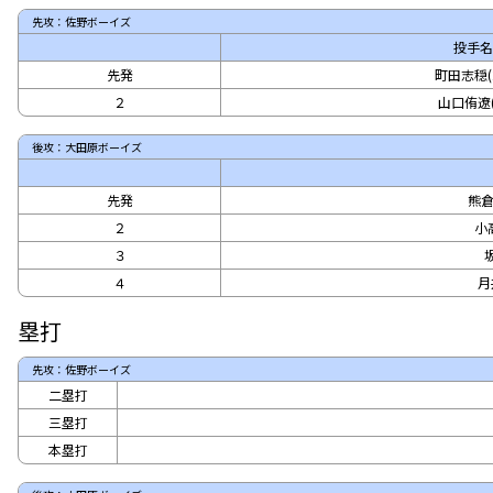
先攻：佐野ボーイズ
投手名
先発
町田志穏(2
２
山口侑遼(
後攻：大田原ボーイズ
先発
熊倉
２
小高
３
４
月
塁打
先攻：佐野ボーイズ
二塁打
三塁打
本塁打