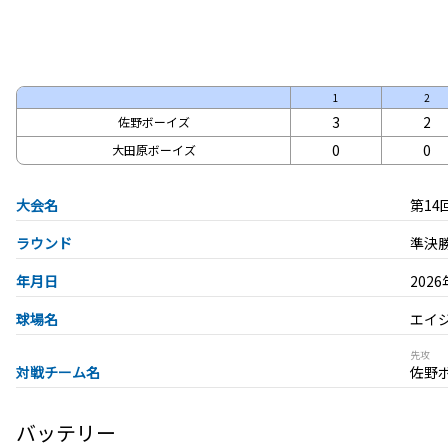
1
2
3
2
佐野ボーイズ
0
0
大田原ボーイズ
大会名
第1
ラウンド
準決
年月日
202
球場名
エイ
先攻
対戦チーム名
佐野
バッテリー