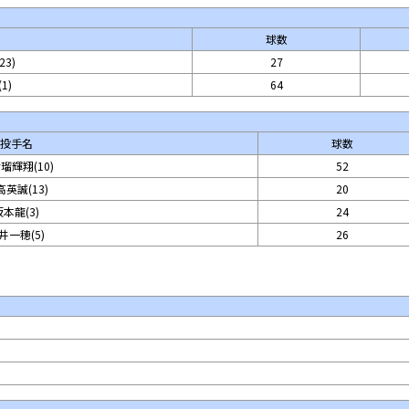
球数
3)
27
1)
64
投手名
球数
瑠輝翔(10)
52
英誠(13)
20
坂本龍(3)
24
井一穂(5)
26