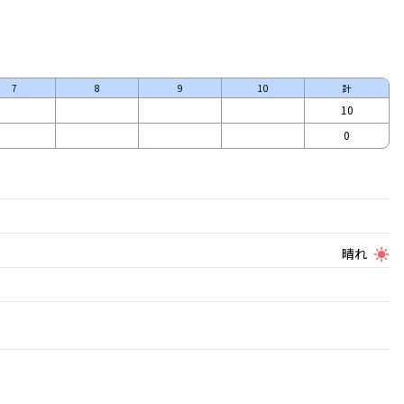
7
8
9
10
計
10
0
晴れ