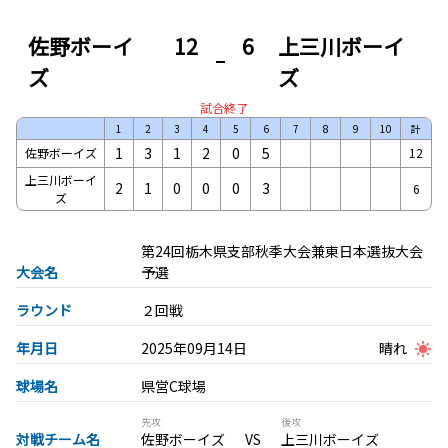
佐野ボーイ
12
6
上三川ボーイ
ズ
ズ
試合終了
1
2
3
4
5
6
7
8
9
10
計
1
3
1
2
0
5
佐野ボーイズ
12
上三川ボーイ
2
1
0
0
0
3
6
ズ
第24回栃木県支部秋季大会兼東日本選抜大会
大会名
予選
ラウンド
２回戦
年月日
2025年09月14日
晴れ
球場名
県営C球場
先攻
後攻
対戦チーム名
佐野ボーイズ
上三川ボーイズ