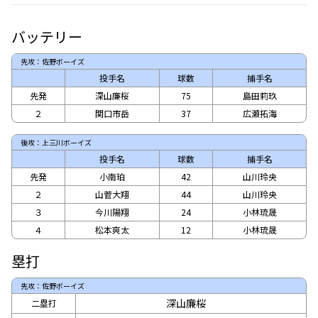
バッテリー
先攻：佐野ボーイズ
投手名
球数
捕手名
先発
深山廉桜
75
島田莉玖
２
関口市岳
37
広瀬拓海
後攻：上三川ボーイズ
投手名
球数
捕手名
先発
小南珀
42
山川玲央
２
山菅大翔
44
山川玲央
３
今川陽翔
24
小林琉晟
４
松本爽太
12
小林琉晟
塁打
先攻：佐野ボーイズ
深山廉桜
二塁打