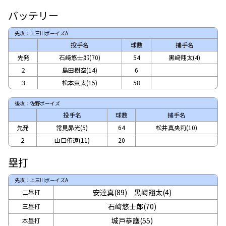
バッテリー
先攻：上三川ボーイズA
投手名
球数
捕手名
先発
石﨑悠士郎(70)
54
黒﨑翔太(4)
２
島田樹空(14)
6
３
松本爽太(15)
58
後攻：佐野ボーイズ
投手名
球数
捕手名
先発
常見昴光(5)
64
松井真央莉(10)
２
山口侑遼(11)
20
塁打
先攻：上三川ボーイズA
安達真(89)
黒﨑翔太(4)
二塁打
石﨑悠士郎(70)
三塁打
城戸恭護(55)
本塁打