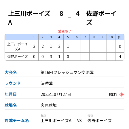
上三川ボーイズ
8
4
佐野ボーイ
A
ズ
試合終了
1
2
3
4
5
6
7
8
9
10
計
上三川ボーイ
2
2
1
2
1
8
ズA
0
0
3
1
0
佐野ボーイズ
4
大会名
第16回フレッシュマン交流戦
ラウンド
決勝戦
年月日
2025年07月27日
晴れ
球場名
宮原球場
先攻
後攻
対戦チーム名
上三川ボーイズA
佐野ボーイズ