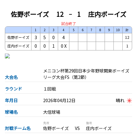
佐野ボーイズ
12
1
庄内ボーイズ
試合終了
1
2
3
4
5
6
7
8
9
10
計
3
5
0
4
佐野ボーイズ
12
0
0
1
0
X
庄内ボーイズ
1
メニコン杯第29回日本少年野球関東ボーイズ
大会名
リーグ大会FS（第2節）
ラウンド
１回戦
年月日
2026年04月12日
晴れ
球場名
大信球場
先攻
後攻
対戦チーム名
佐野ボーイズ
庄内ボーイズ