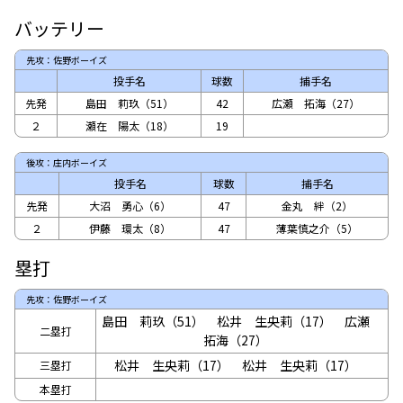
バッテリー
先攻：佐野ボーイズ
投手名
球数
捕手名
先発
島田 莉玖（51）
42
広瀬 拓海（27）
２
瀬在 陽太（18）
19
後攻：庄内ボーイズ
投手名
球数
捕手名
先発
大沼 勇心（6）
47
金丸 絆（2）
２
伊藤 環太（8）
47
薄葉慎之介（5）
塁打
先攻：佐野ボーイズ
島田 莉玖（51）
松井 生央莉（17）
広瀬
二塁打
拓海（27）
松井 生央莉（17）
松井 生央莉（17）
三塁打
本塁打