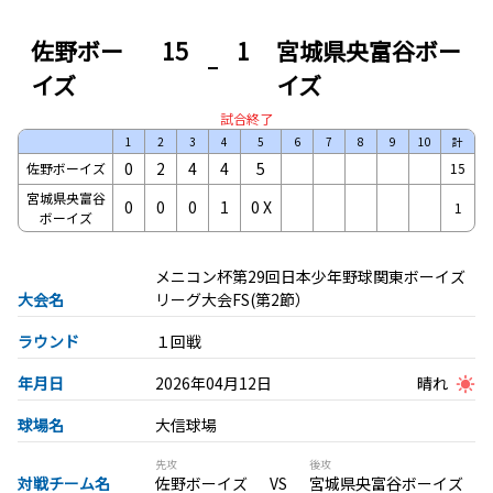
佐野ボー
15
1
宮城県央富谷ボー
イズ
イズ
試合終了
1
2
3
4
5
6
7
8
9
10
計
0
2
4
4
5
佐野ボーイズ
15
宮城県央富谷
0
0
0
1
0
X
1
ボーイズ
メニコン杯第29回日本少年野球関東ボーイズ
大会名
リーグ大会FS(第2節）
ラウンド
１回戦
年月日
2026年04月12日
晴れ
球場名
大信球場
先攻
後攻
対戦チーム名
佐野ボーイズ
宮城県央富谷ボーイズ