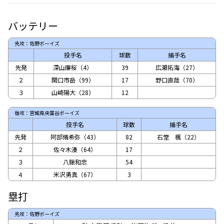
バッテリー
先攻：佐野ボーイズ
投手名
球数
捕手名
先発
深山廉桜（4）
39
広瀬拓海（27）
２
関口市岳（99）
17
野口直哉（70）
３
山崎陽大（28）
12
後攻：宮城県央富谷ボーイズ
投手名
球数
捕手名
先発
阿部脩希弥（43）
82
石堂 楓（22）
２
佐々木湊（64）
17
３
八鍬和忠
54
４
米沢勇真（67）
3
塁打
先攻：佐野ボーイズ